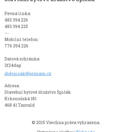
Pevná linka:
483 394 226
483 394 225
---
Mobilní telefon:
776 394 226
Datová schránka:
3f24dap
sbdspica
k@seznam
.cz
Adresa:
Stavební bytové družstvo Špičák
Krkonošská 181
468 41 Tanvald
© 2015 Všechna práva vyhrazena.